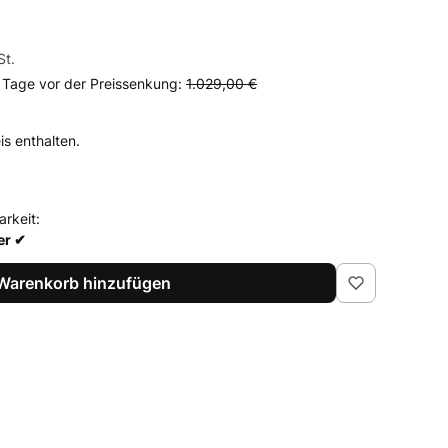
St.
t.
0 Tage vor der Preissenkung:
1.029,00 €
is enthalten.
arkeit:
er ✔
Warenkorb hinzufügen