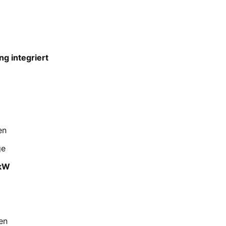
g integriert
en
ge
 kW
en