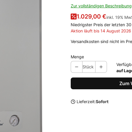
Zur vollständigen Beschreibung
1.029,00 €
inkl. 19% Mw
inkl.
19%
MwS
Niedrigster Preis der letzten 3
Aktion läuft bis 14 August 2026
Versandkosten sind nicht im Pre
Menge
Verfügb
Stück
auf Lag
Zum 
Lieferzeit:
Sofort