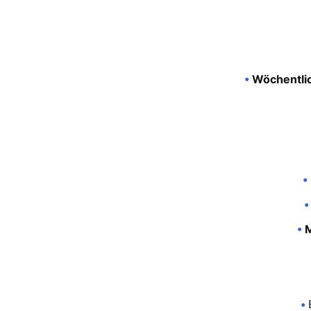
•
Wöchentlic
•
•
•
M
•