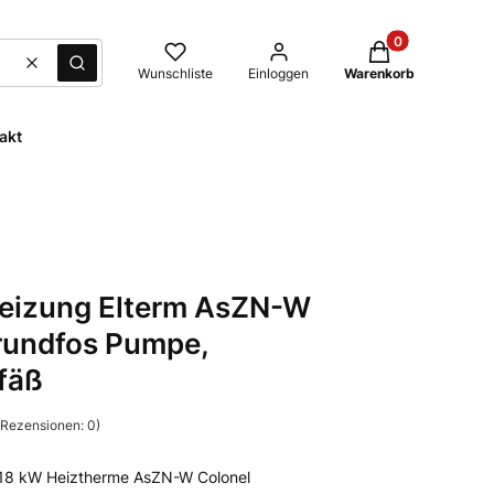
Produkte im Waren
Zurücksetzen
Suchen
Wunschliste
Einloggen
Warenkorb
akt
heizung Elterm AsZN-W
rundfos Pumpe,
fäß
 Rezensionen: 0)
2/18 kW Heiztherme AsZN-W Colonel