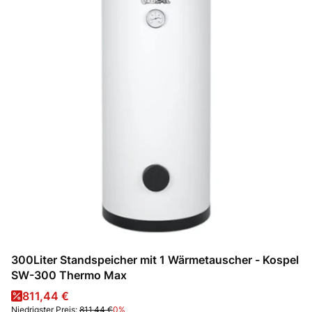
300Liter Standspeicher mit 1 Wärmetauscher - Kospel
SW-300 Thermo Max
Aktionspreis
811,44 €
Niedrigster Preis:
811,44 €
0%