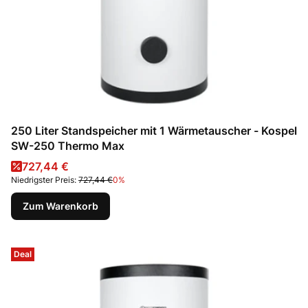
250 Liter Standspeicher mit 1 Wärmetauscher - Kospel
SW-250 Thermo Max
Aktionspreis
727,44 €
Niedrigster Preis:
727,44 €
0%
Zum Warenkorb
Deal