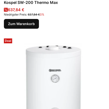
Kospel SW-200 Thermo Max
Aktionspreis
637,84 €
Niedrigster Preis:
637,84 €
0%
Zum Warenkorb
Deal