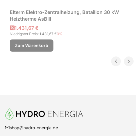
Elterm Elektro-Zentralheizung, Bataillon 30 kW
Heiztherme AsBIII
Aktionspreis
1.431,67 €
Niedrigster Preis:
1.431,67 €
0%
Zum Warenkorb
shop@hydro-energia.de