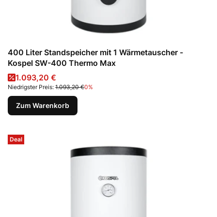
400 Liter Standspeicher mit 1 Wärmetauscher -
Kospel SW-400 Thermo Max
Aktionspreis
1.093,20 €
Niedrigster Preis:
1.093,20 €
0%
Zum Warenkorb
Deal