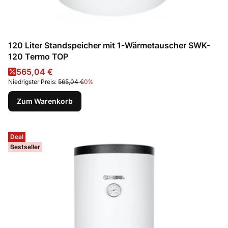
120 Liter Standspeicher mit 1-Wärmetauscher SWK-
120 Termo TOP
Aktionspreis
565,04 €
Niedrigster Preis:
565,04 €
0%
Zum Warenkorb
Deal
Bestseller