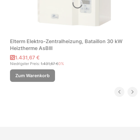
Elterm Elektro-Zentralheizung, Bataillon 30 kW
Heiztherme AsBIII
Aktionspreis
1.431,67 €
Niedrigster Preis:
1.431,67 €
0%
Zum Warenkorb