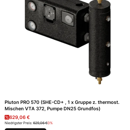
Pluton PRO 570 (SHE-CD+ , 1 x Gruppe z. thermost.
Mischen VTA 372, Pumpe DN25 Grundfos)
Aktionspreis
629,06 €
Niedrigster Preis:
629,06 €
0%