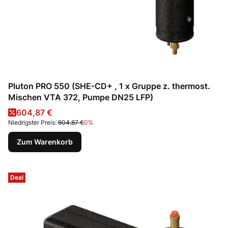
Pluton PRO 550 (SHE-CD+ , 1 x Gruppe z. thermost.
Mischen VTA 372, Pumpe DN25 LFP)
Aktionspreis
604,87 €
Niedrigster Preis:
604,87 €
0%
Zum Warenkorb
Deal