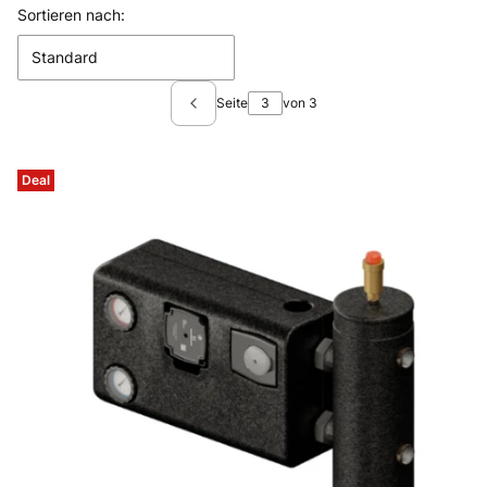
Produktliste
Sortieren nach:
Standard
Seite
von 3
Vorherige Produkte
Deal