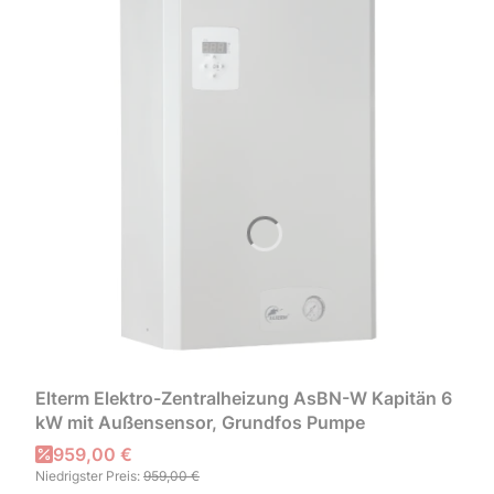
Elterm Elektro-Zentralheizung AsBN-W Kapitän 6
kW mit Außensensor, Grundfos Pumpe
Aktionspreis
959,00 €
Niedrigster Preis:
959,00 €