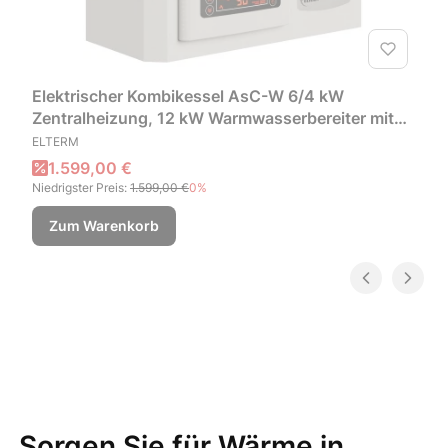
Elektrischer Kombikessel AsC-W 6/4 kW
Zentralheizung, 12 kW Warmwasserbereiter mit
HERSTELLER
Witterungssteuerung
ELTERM
Aktionspreis
1.599,00 €
Niedrigster Preis:
1.599,00 €
0%
Zum Warenkorb
Sorgen Sie für Wärme in